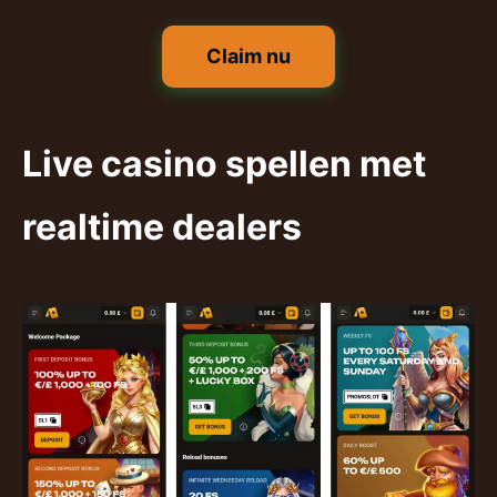
Claim nu
Live casino spellen met
realtime dealers