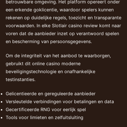
betrouwbare omgeving. Het platform opereert onder
een erkende goklicentie, waardoor spelers kunnen
rekenen op duidelijke regels, toezicht en transparante
voorwaarden. In elke Slotlair casino review komt naar
voren dat de aanbieder inzet op verantwoord spelen
en bescherming van persoonsgegevens.
Om de integriteit van het aanbod te waarborgen,
gebruikt dit online casino moderne
beveiligingstechnologie en onafhankelijke
testinstanties.
Gelicentieerde en gereguleerde aanbieder
Versleutelde verbindingen voor betalingen en data
Gecertificeerde RNG voor eerlijk spel
Tools voor limieten en zelfuitsluiting