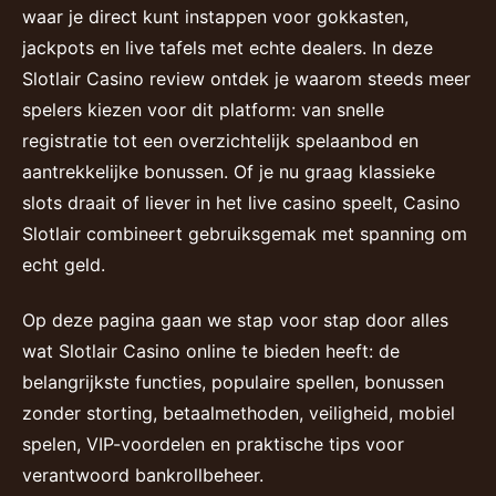
waar je direct kunt instappen voor gokkasten,
jackpots en live tafels met echte dealers. In deze
Slotlair Casino review ontdek je waarom steeds meer
spelers kiezen voor dit platform: van snelle
registratie tot een overzichtelijk spelaanbod en
aantrekkelijke bonussen. Of je nu graag klassieke
slots draait of liever in het live casino speelt, Casino
Slotlair combineert gebruiksgemak met spanning om
echt geld.
Op deze pagina gaan we stap voor stap door alles
wat Slotlair Casino online te bieden heeft: de
belangrijkste functies, populaire spellen, bonussen
zonder storting, betaalmethoden, veiligheid, mobiel
spelen, VIP-voordelen en praktische tips voor
verantwoord bankrollbeheer.