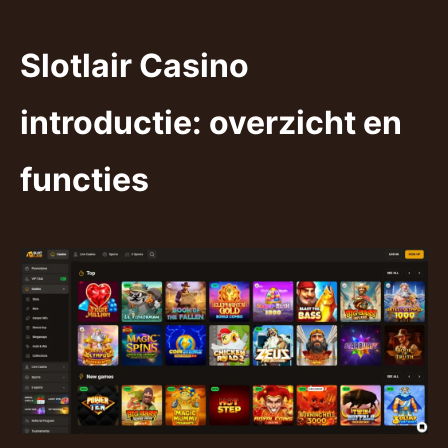
Slotlair Casino
introductie: overzicht en
functies