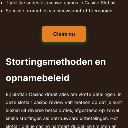
Tijdelijke acties bij nieuwe games in Casino Slotlair
Speciale promoties via nieuwsbrief of toernooien
Claim nu
Stortingsmethoden en
opnamebeleid
Bij Slotlair Casino draait alles om vlotte betalingen. In
deze slotlair casino review valt meteen op dat je kunt
kiezen uit diverse betaalopties, afgestemd op zowel
snelle stortingen als betrouwbare uitbetalingen. Het
slotlair online casino hanteert duidelijke limieten en