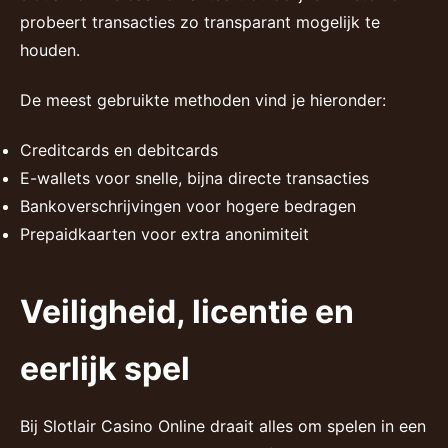
probeert transacties zo transparant mogelijk te
houden.
De meest gebruikte methoden vind je hieronder:
Creditcards en debitcards
E-wallets voor snelle, bijna directe transacties
Bankoverschrijvingen voor hogere bedragen
Prepaidkaarten voor extra anonimiteit
Veiligheid, licentie en
eerlijk spel
Bij Slotlair Casino Online draait alles om spelen in een