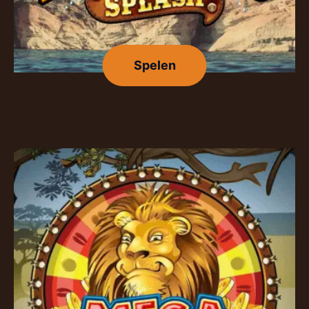
Spelen