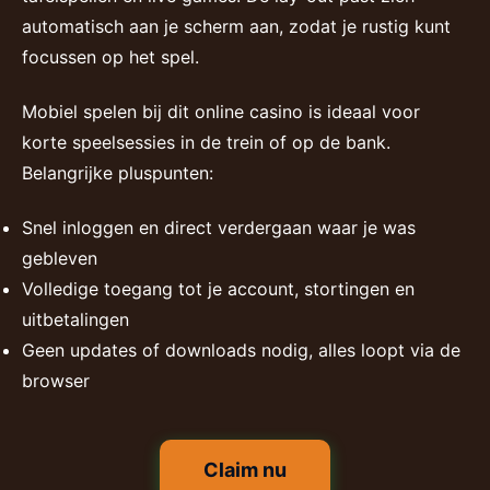
automatisch aan je scherm aan, zodat je rustig kunt
focussen op het spel.
Mobiel spelen bij dit online casino is ideaal voor
korte speelsessies in de trein of op de bank.
Belangrijke pluspunten:
Snel inloggen en direct verdergaan waar je was
gebleven
Volledige toegang tot je account, stortingen en
uitbetalingen
Geen updates of downloads nodig, alles loopt via de
browser
Claim nu