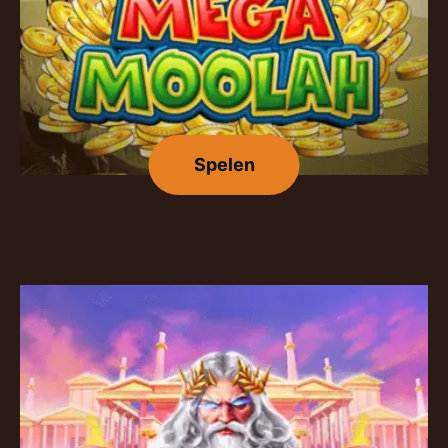
Spelen