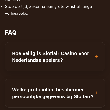
Stop op tijd, zeker na een grote winst of lange
verliesreeks.
FAQ
Hoe veilig is Slotlair Casino voor
Nederlandse spelers?
Slotlair Casino gebruikt moderne
beveiligingstechnologieën en strikte interne
controles om Nederlandse spelers te
Welke protocollen beschermen
beschermen. Je gegevens en saldo worden
persoonlijke gegevens bij Slotlair?
continu gemonitord en afgeschermd tegen
misbruik.